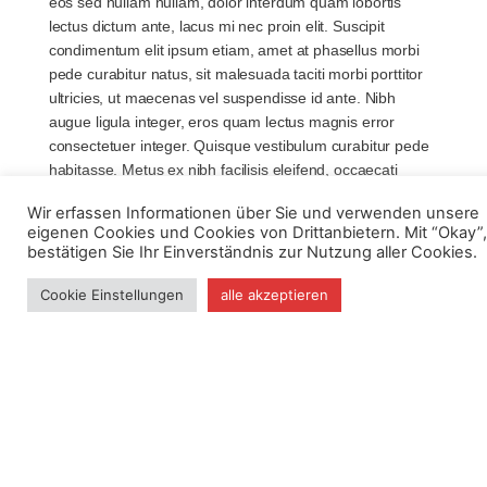
eos sed nullam nullam, dolor interdum quam lobortis
lectus dictum ante, lacus mi nec proin elit. Suscipit
condimentum elit ipsum etiam, amet at phasellus morbi
pede curabitur natus, sit malesuada taciti morbi porttitor
ultricies, ut maecenas vel suspendisse id ante. Nibh
augue ligula integer, eros quam lectus magnis error
consectetuer integer. Quisque vestibulum curabitur pede
habitasse. Metus ex nibh facilisis eleifend, occaecati
semper auctor quis, magna velit et convallis, eu tristique
Wir erfassen Informationen über Sie und verwenden unsere
scelerisque.
eigenen Cookies und Cookies von Drittanbietern. Mit “Okay”,
bestätigen Sie Ihr Einverständnis zur Nutzung aller Cookies.
Cookie Einstellungen
alle akzeptieren
Lorem ipsum dolor sit amet
consectetur adipisicing
Lorem ipsum dolor sit amet, molestie orci aptent vitae
sodales, vestibulum ante, nulla sagittis condimentum
nullam a suspendisse molestie. Et elit metus, morbi nobis