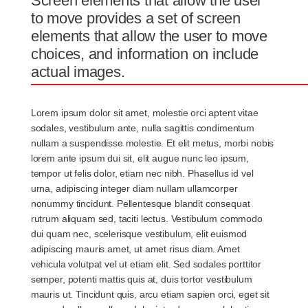
Screen elements that allow the user
to move provides a set of screen
elements that allow the user to move
choices, and information on include
actual images.
Lorem ipsum dolor sit amet, molestie orci aptent vitae
sodales, vestibulum ante, nulla sagittis condimentum
nullam a suspendisse molestie. Et elit metus, morbi nobis
lorem ante ipsum dui sit, elit augue nunc leo ipsum,
tempor ut felis dolor, etiam nec nibh. Phasellus id vel
urna, adipiscing integer diam nullam ullamcorper
nonummy tincidunt. Pellentesque blandit consequat
rutrum aliquam sed, taciti lectus. Vestibulum commodo
dui quam nec, scelerisque vestibulum, elit euismod
adipiscing mauris amet, ut amet risus diam. Amet
vehicula volutpat vel ut etiam elit. Sed sodales porttitor
semper, potenti mattis quis at, duis tortor vestibulum
mauris ut. Tincidunt quis, arcu etiam sapien orci, eget sit