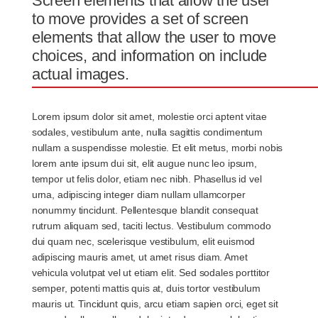
Screen elements that allow the user
to move provides a set of screen
elements that allow the user to move
choices, and information on include
actual images.
Lorem ipsum dolor sit amet, molestie orci aptent vitae
sodales, vestibulum ante, nulla sagittis condimentum
nullam a suspendisse molestie. Et elit metus, morbi nobis
lorem ante ipsum dui sit, elit augue nunc leo ipsum,
tempor ut felis dolor, etiam nec nibh. Phasellus id vel
urna, adipiscing integer diam nullam ullamcorper
nonummy tincidunt. Pellentesque blandit consequat
rutrum aliquam sed, taciti lectus. Vestibulum commodo
dui quam nec, scelerisque vestibulum, elit euismod
adipiscing mauris amet, ut amet risus diam. Amet
vehicula volutpat vel ut etiam elit. Sed sodales porttitor
semper, potenti mattis quis at, duis tortor vestibulum
mauris ut. Tincidunt quis, arcu etiam sapien orci, eget sit