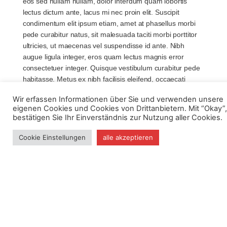
eos sed nullam nullam, dolor interdum quam lobortis
lectus dictum ante, lacus mi nec proin elit. Suscipit
condimentum elit ipsum etiam, amet at phasellus morbi
pede curabitur natus, sit malesuada taciti morbi porttitor
ultricies, ut maecenas vel suspendisse id ante. Nibh
augue ligula integer, eros quam lectus magnis error
consectetuer integer. Quisque vestibulum curabitur pede
habitasse. Metus ex nibh facilisis eleifend, occaecati
semper auctor quis, magna velit et convallis, eu tristique
Wir erfassen Informationen über Sie und verwenden unsere
scelerisque.
eigenen Cookies und Cookies von Drittanbietern. Mit “Okay”,
bestätigen Sie Ihr Einverständnis zur Nutzung aller Cookies.
Cookie Einstellungen
alle akzeptieren
Lorem ipsum dolor sit amet
consectetur adipisicing
Lorem ipsum dolor sit amet, molestie orci aptent vitae
sodales, vestibulum ante, nulla sagittis condimentum
nullam a suspendisse molestie. Et elit metus, morbi nobis